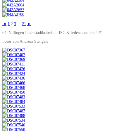
◄
1
2
3
...
21
►
64. Villingen Innenstadtkriterium ISC & Jedermann 2024 #1
Fotos von Andreas Stengele