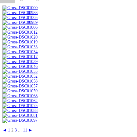
◄
1
2
3
...
11
►