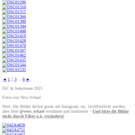
◄
1
2
3
...
6
►
ISC & Jedermann 2025
Fotos von Vero Schaef
Note: Die Bilder dürfen gerne auf Instagram, etc. veröffentlicht werden,
aber bitte
@vero_schaef
erwähnen und markieren –
Und bitte die Bilder
nicht durch Filter o.ä. verändern!