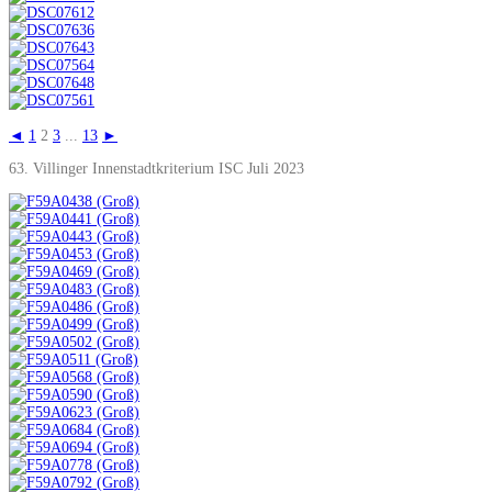
◄
1
2
3
...
13
►
63. Villinger Innenstadtkriterium ISC Juli 2023