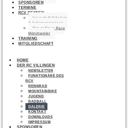
SPONSOREN
TERMINE
RCV RENNEN
Innenstadt Kriterium
& Jedermannrennen
Gravel Cross Race
Mönchweiler
TRAINING
MITGLIEDSCHAFT
HOME
DER RC VILLINGEN
NEWSLETTER
FUNKTIONÄRE DES
RCV
RENNRAD
MOUNTAINBIKE
JUGEND
RADBALL
GALERIE
KONTAKT
DOWNLOADS
IMPRESSUM
SPONSOREN