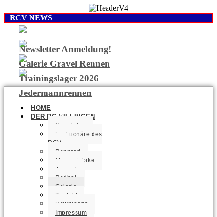
RCV NEWS
Newsletter Anmeldung!
Galerie Gravel Rennen
Trainingslager 2026
Jedermannrennen
HOME
DER RC VILLINGEN
Newsletter
Funktionäre des
RCV
Rennrad
Mountainbike
Jugend
Radball
Galerie
Kontakt
Downloads
Impressum