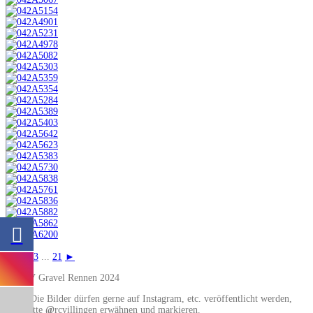
◄
1
2
3
...
21
►
4. RCV Gravel Rennen 2024
Note: Die Bilder dürfen gerne auf Instagram, etc. veröffentlicht werden,
aber bitte
@
rcvillingen erwähnen und markieren.