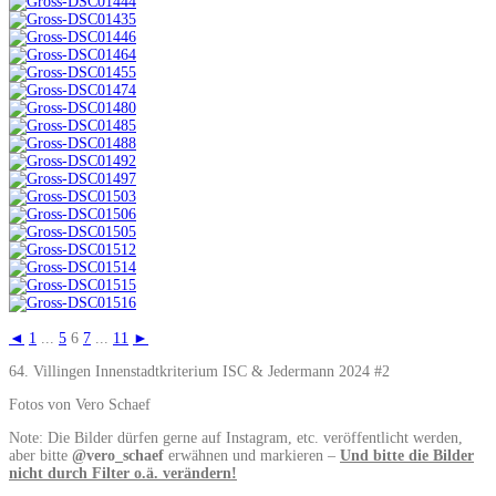
◄
1
...
5
6
7
...
11
►
64. Villingen Innenstadtkriterium ISC & Jedermann 2024 #2
Fotos von Vero Schaef
Note: Die Bilder dürfen gerne auf Instagram, etc. veröffentlicht werden,
aber bitte
@vero_schaef
erwähnen und markieren –
Und bitte die Bilder
nicht durch Filter o.ä. verändern!