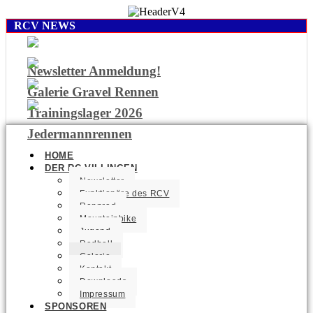
RCV NEWS
Newsletter Anmeldung!
Galerie Gravel Rennen
Trainingslager 2026
Jedermannrennen
HOME
DER RC VILLINGEN
Newsletter
Funktionäre des RCV
Rennrad
Mountainbike
Jugend
Radball
Galerie
Kontakt
Downloads
Impressum
SPONSOREN