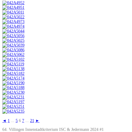
◄
1
...
5
6
7
...
21
►
64. Villingen Innenstadtkriterium ISC & Jedermann 2024 #1