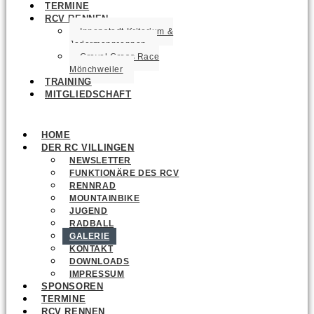
TERMINE
RCV RENNEN
Innenstadt Kriterium &
Jedermannrennen
Gravel Cross Race
Mönchweiler
TRAINING
MITGLIEDSCHAFT
HOME
DER RC VILLINGEN
NEWSLETTER
FUNKTIONÄRE DES RCV
RENNRAD
MOUNTAINBIKE
JUGEND
RADBALL
GALERIE
KONTAKT
DOWNLOADS
IMPRESSUM
SPONSOREN
TERMINE
RCV RENNEN