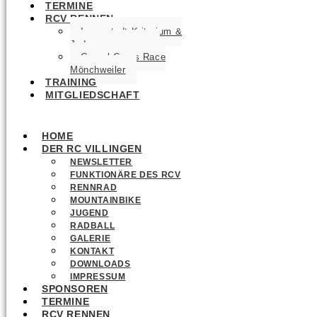
TERMINE
RCV RENNEN
Innenstadt Kriterium &
Jedermannrennen
Gravel Cross Race
Mönchweiler
TRAINING
MITGLIEDSCHAFT
HOME
DER RC VILLINGEN
NEWSLETTER
FUNKTIONÄRE DES RCV
RENNRAD
MOUNTAINBIKE
JUGEND
RADBALL
GALERIE
KONTAKT
DOWNLOADS
IMPRESSUM
SPONSOREN
TERMINE
RCV RENNEN