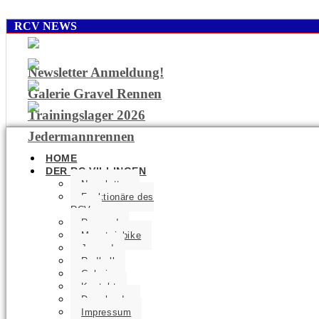
RCV NEWS
Newsletter Anmeldung!
Galerie Gravel Rennen
Trainingslager 2026
Jedermannrennen
HOME
DER RC VILLINGEN
Newsletter
Funktionäre des
RCV
Rennrad
Mountainbike
Jugend
Radball
Galerie
Kontakt
Downloads
Impressum