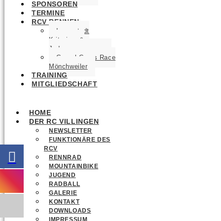
SPONSOREN
TERMINE
RCV RENNEN
Innenstadt
Kriterium &
Jedermannrennen
Gravel Cross Race
Mönchweiler
TRAINING
MITGLIEDSCHAFT
HOME
DER RC VILLINGEN
NEWSLETTER
FUNKTIONÄRE DES
RCV
RENNRAD
MOUNTAINBIKE
JUGEND
RADBALL
GALERIE
KONTAKT
DOWNLOADS
IMPRESSUM