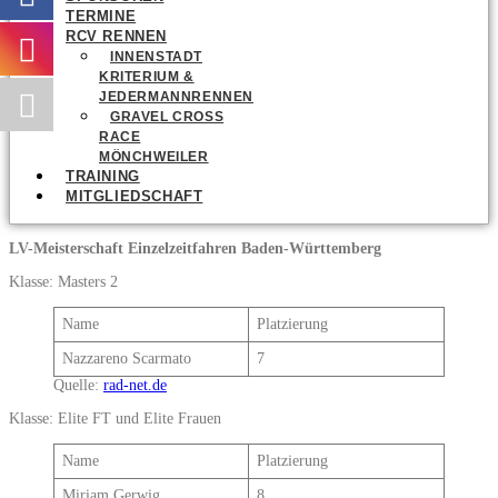
TERMINE
RCV RENNEN
INNENSTADT
KRITERIUM &
JEDERMANNRENNEN
GRAVEL CROSS
RACE
MÖNCHWEILER
TRAINING
MITGLIEDSCHAFT
LV-Meisterschaft Einzelzeitfahren Baden-Württemberg
Klasse: Masters 2
Name
Platzierung
Nazzareno Scarmato
7
Quelle:
rad-net.de
Klasse: Elite FT und Elite Frauen
Name
Platzierung
Miriam Gerwig
8