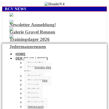
RCV NEWS
Newsletter Anmeldung!
Galerie Gravel Rennen
Trainingslager 2026
Jedermannrennen
HOME
DER RC VILLINGEN
Newsletter
Funktionäre des
RCV
Rennrad
Mountainbike
Jugend
Radball
Galerie
Kontakt
Downloads
Impressum