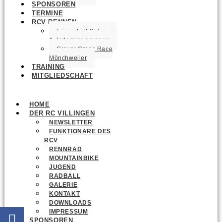
SPONSOREN
TERMINE
RCV RENNEN
Innenstadt Kriterium
& Jedermannrennen
Gravel Cross Race
Mönchweiler
TRAINING
MITGLIEDSCHAFT
HOME
DER RC VILLINGEN
NEWSLETTER
FUNKTIONÄRE DES
RCV
RENNRAD
MOUNTAINBIKE
JUGEND
RADBALL
GALERIE
KONTAKT
DOWNLOADS
IMPRESSUM
SPONSOREN